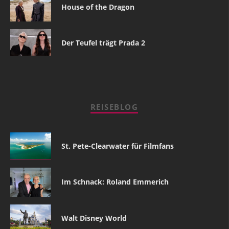
House of the Dragon
Der Teufel trägt Prada 2
REISEBLOG
St. Pete-Clearwater für Filmfans
Im Schnack: Roland Emmerich
Walt Disney World