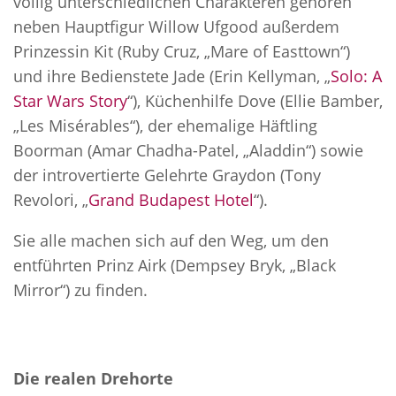
völlig unterschiedlichen Charakteren gehören
neben Hauptfigur Willow Ufgood außerdem
Prinzessin Kit (Ruby Cruz, „Mare of Easttown“)
und ihre Bedienstete Jade (Erin Kellyman, „
Solo: A
Star Wars Story
“), Küchenhilfe Dove (Ellie Bamber,
„Les Misérables“), der ehemalige Häftling
Boorman (Amar Chadha-Patel, „Aladdin“) sowie
der introvertierte Gelehrte Graydon (Tony
Revolori, „
Grand Budapest Hotel
“).
Sie alle machen sich auf den Weg, um den
entführten Prinz Airk (Dempsey Bryk, „Black
Mirror“) zu finden.
Die realen Drehorte