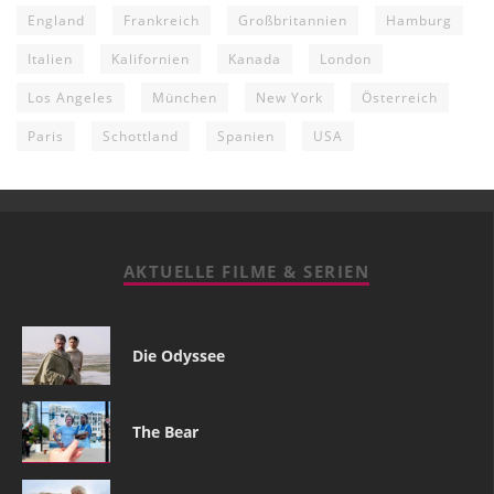
England
Frankreich
Großbritannien
Hamburg
Italien
Kalifornien
Kanada
London
Los Angeles
München
New York
Österreich
Paris
Schottland
Spanien
USA
AKTUELLE FILME & SERIEN
Die Odyssee
The Bear