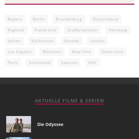
Bayern
Berlin
Brandenburg
Deutschland
England
Frankreich
Großbritannien
Hamburg
Italien
Kalifornien
Kanada
London
Los Angeles
München
New York
Österreich
Paris
Schottland
Spanien
USA
AKTUELLE FILME & SERIEN
Die Odyssee