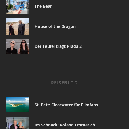
The Bear
House of the Dragon
Der Teufel trägt Prada 2
REISEBLOG
St. Pete-Clearwater für Filmfans
Im Schnack: Roland Emmerich