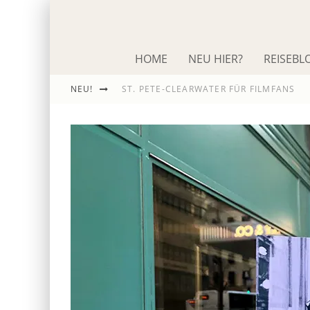
HOME
NEU HIER?
REISEBL
NEU!
ST. PETE-CLEARWATER FÜR FILMFANS
IM SCHNACK: ROLAND EMMERICH
DIE ODYSSEE