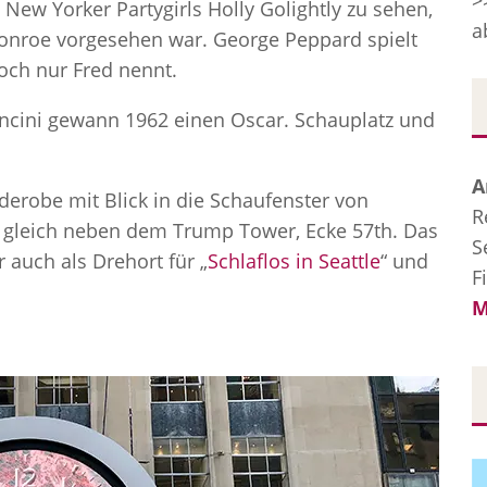
>
 New Yorker Partygirls Holly Golightly zu sehen,
a
 Monroe vorgesehen war. George Peppard spielt
och nur Fred nennt.
ncini gewann 1962 einen Oscar. Schauplatz und
A
derobe mit Blick in die Schaufenster von
R
e, gleich neben dem Trump Tower, Ecke 57th. Das
S
auch als Drehort für „
Schlaflos in Seattle
“ und
F
M