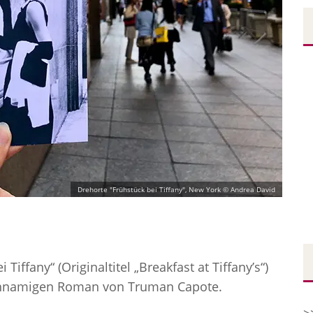
Drehorte "Frühstück bei Tiffany", New York © Andrea David
iffany“ (Originaltitel „Breakfast at Tiffany’s“)
ichnamigen Roman von Truman Capote.