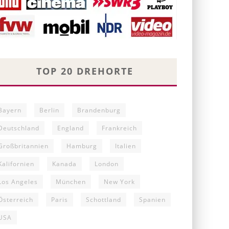
TOP 20 DREHORTE
Bayern
Berlin
Brandenburg
Deutschland
England
Frankreich
Großbritannien
Hamburg
Italien
Kalifornien
Kanada
London
Los Angeles
München
New York
Österreich
Paris
Schottland
Spanien
USA