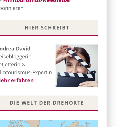
>
Filmtourismus-Newsletter
bonnieren
HIER SCHREIBT
ndrea David
eisebloggerin,
etjetterin &
ilmtourismus-Expertin
ehr erfahren
DIE WELT DER DREHORTE