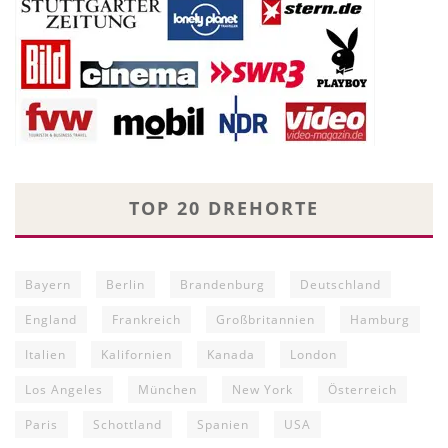
TOP 20 DREHORTE
Bayern
Berlin
Brandenburg
Deutschland
England
Frankreich
Großbritannien
Hamburg
Italien
Kalifornien
Kanada
London
Los Angeles
München
New York
Österreich
Paris
Schottland
Spanien
USA