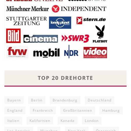
TOP 20 DREHORTE
Bayern
Berlin
Brandenburg
Deutschland
England
Frankreich
Großbritannien
Hamburg
Italien
Kalifornien
Kanada
London
Los Angeles
München
New York
Österreich