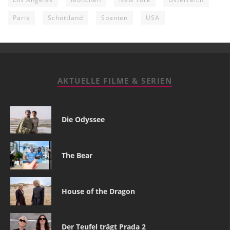
Paris
Schottland
Spanien
USA
AKTUELLE FILME & SERIEN
Die Odyssee
The Bear
House of the Dragon
Der Teufel trägt Prada 2