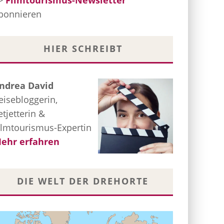
>
Filmtourismus-Newsletter
bonnieren
HIER SCHREIBT
ndrea David
eisebloggerin,
etjetterin &
ilmtourismus-Expertin
ehr erfahren
DIE WELT DER DREHORTE