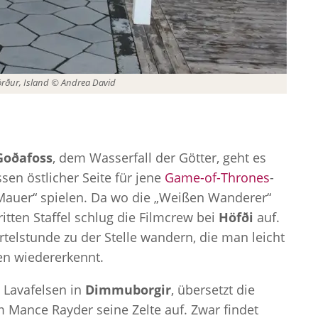
fjörður, Island © Andrea David
Goðafoss
, dem Wasserfall der Götter, geht es
ssen östlicher Seite für jene
Game-of-Thrones
-
 Mauer“ spielen. Da wo die „Weißen Wanderer“
itten Staffel schlug die Filmcrew bei
Höfði
auf.
telstunde zu der Stelle wandern, die man leicht
n wiedererkennt.
 Lavafelsen in
Dimmuborgir
, übersetzt die
m Mance Rayder seine Zelte auf. Zwar findet