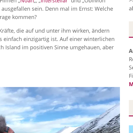
>
Filmen „
Noah
„, „
Interstellar
“ und „Oblivion“
a
 ausgefallen sein. Denn mal im Ernst: Welche
n Frage kommen?
Kräfte, die auf und unter ihm wirken, ändern
einfach einzigartig ist. Auf einer winterlichen
ch Island im positiven Sinne umgehauen, aber
A
R
S
F
M