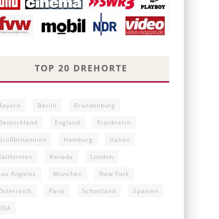
TOP 20 DREHORTE
Bayern
Berlin
Brandenburg
Deutschland
England
Frankreich
Großbritannien
Hamburg
Italien
Kalifornien
Kanada
London
Los Angeles
München
New York
Österreich
Paris
Schottland
Spanien
USA