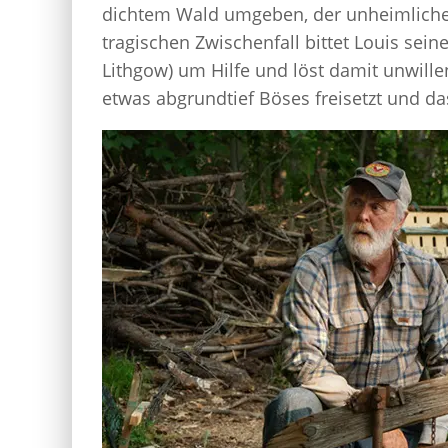
dichtem Wald umgeben, der unheimliche 
tragischen Zwischenfall bittet Louis sei
Lithgow) um Hilfe und löst damit unwillen
etwas abgrundtief Böses freisetzt und d