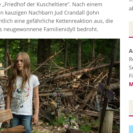
>
„Friedhof der Kuscheltiere“. Nach einem
a
nen kauzigen Nachbarn Jud Crandall (John
tlich eine gefährliche Kettenreaktion aus, die
as neugewonnene Familienidyll bedroht.
A
R
S
F
M