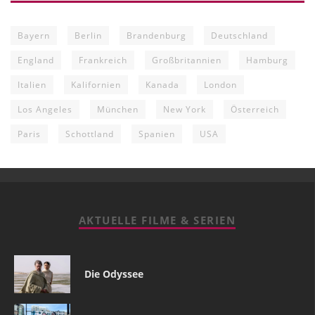
Bayern
Berlin
Brandenburg
Deutschland
England
Frankreich
Großbritannien
Hamburg
Italien
Kalifornien
Kanada
London
Los Angeles
München
New York
Österreich
Paris
Schottland
Spanien
USA
AKTUELLE FILME & SERIEN
Die Odyssee