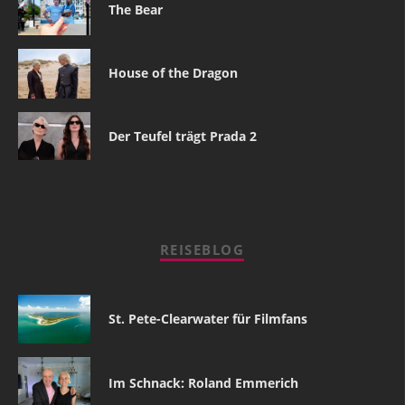
The Bear
House of the Dragon
Der Teufel trägt Prada 2
REISEBLOG
St. Pete-Clearwater für Filmfans
Im Schnack: Roland Emmerich