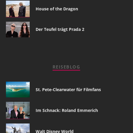
House of the Dragon
Der Teufel trägt Prada 2
REISEBLOG
St. Pete-Clearwater für Filmfans
Im Schnack: Roland Emmerich
Walt Disney World