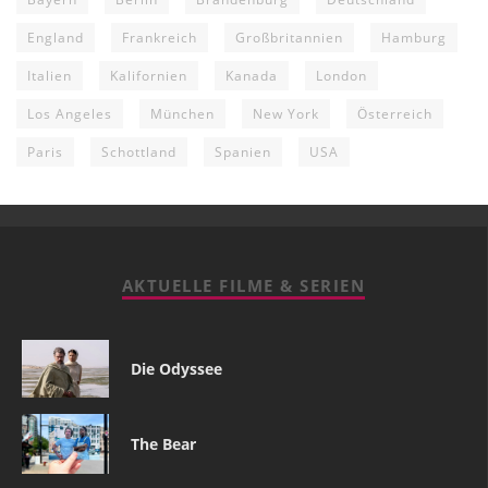
England
Frankreich
Großbritannien
Hamburg
Italien
Kalifornien
Kanada
London
Los Angeles
München
New York
Österreich
Paris
Schottland
Spanien
USA
AKTUELLE FILME & SERIEN
Die Odyssee
The Bear