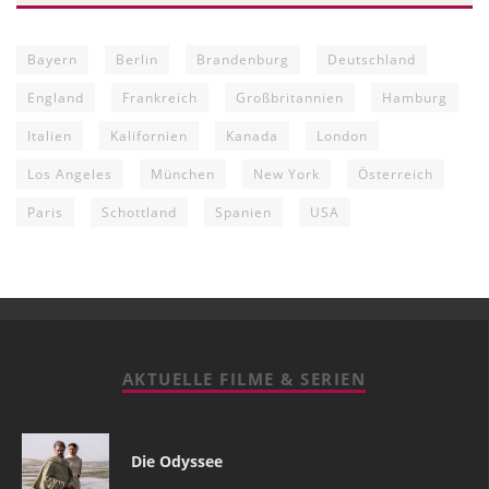
Bayern
Berlin
Brandenburg
Deutschland
England
Frankreich
Großbritannien
Hamburg
Italien
Kalifornien
Kanada
London
Los Angeles
München
New York
Österreich
Paris
Schottland
Spanien
USA
AKTUELLE FILME & SERIEN
Die Odyssee