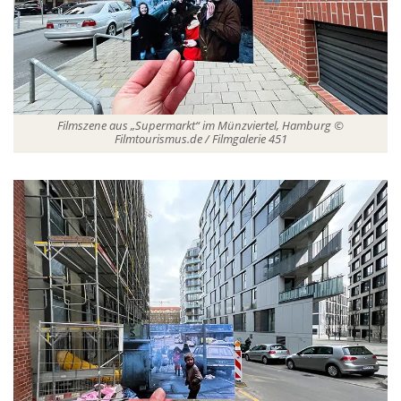
Filmszene aus „Supermarkt“ im Münzviertel, Hamburg ©
Filmtourismus.de / Filmgalerie 451