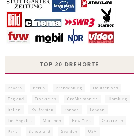
TOP 20 DREHORTE
Bayern
Berlin
Brandenburg
Deutschland
England
Frankreich
Großbritannien
Hamburg
Italien
Kalifornien
Kanada
London
Los Angeles
München
New York
Österreich
Paris
Schottland
Spanien
USA