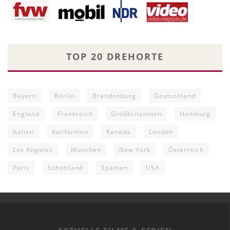
TOP 20 DREHORTE
Bayern
Berlin
Brandenburg
Deutschland
England
Frankreich
Großbritannien
Hamburg
Italien
Kalifornien
Kanada
London
Los Angeles
München
New York
Österreich
Paris
Schottland
Spanien
USA