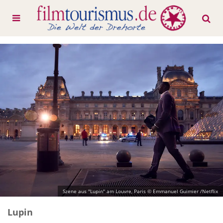
Szene aus "Lupin" am Louvre, Paris © Emmanuel Guimier /Netflix
Lupin