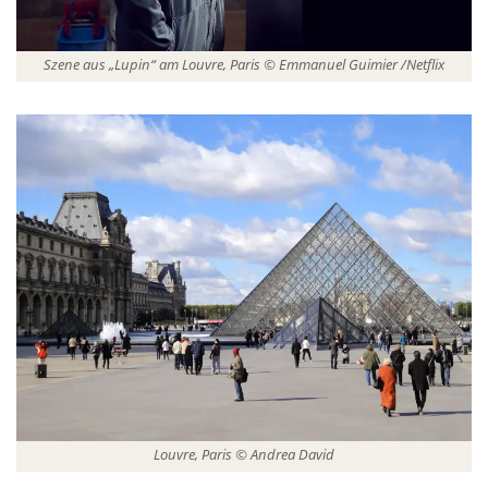
Szene aus „Lupin“ am Louvre, Paris © Emmanuel Guimier /Netflix
Louvre, Paris © Andrea David