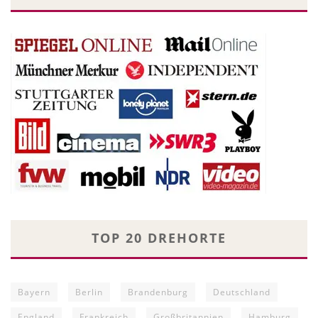
TOP 20 DREHORTE
Bayern
Berlin
Brandenburg
Deutschland
England
Frankreich
Großbritannien
Hamburg