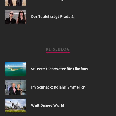
Der Teufel trägt Prada 2
REISEBLOG
St. Pete-Clearwater für Filmfans
Im Schnack: Roland Emmerich
Walt Disney World