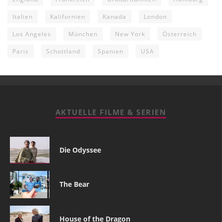
Italien
Kalifornien
Kanada
London
Los Angeles
München
New York
Österreich
Paris
Schottland
Spanien
USA
AKTUELLE FILME & SERIEN
Die Odyssee
The Bear
House of the Dragon