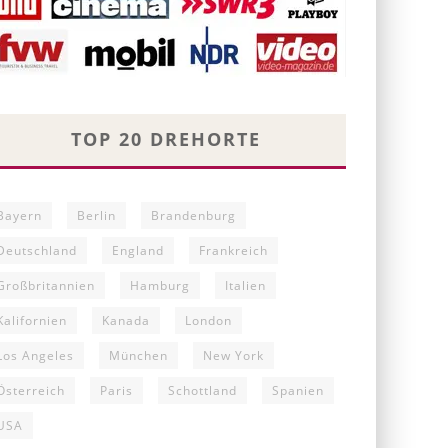
TOP 20 DREHORTE
Bayern
Berlin
Brandenburg
Deutschland
England
Frankreich
Großbritannien
Hamburg
Italien
Kalifornien
Kanada
London
Los Angeles
München
New York
Österreich
Paris
Schottland
Spanien
USA