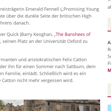
>
a
Preisträgerin Emerald Fennell („Promising Young
te über die dunkle Seite der britischen High
ehrens danach.
ver Quick (Barry Keoghan, „
The Banshees of
, seinen Platz an der Universität Oxford zu
A
R
S
armanten und aristokratischen Felix Catton
F
, der ihn für einen Sommer nach Saltburn, dem
M
 Familie, einlädt. Schließlich wird es ein
 Catton nicht mehr vergessen wird.