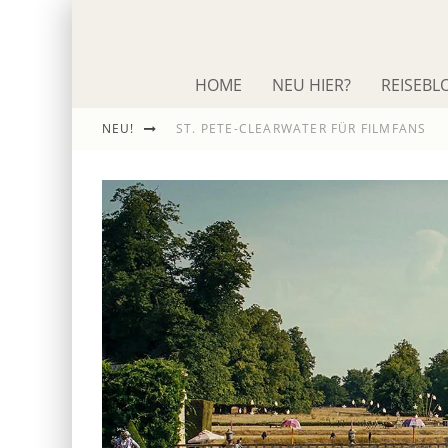
HOME
NEU HIER?
REISEBL
ST. PETE-CLEARWATER FÜR FILMFANS
NEU!
IM SCHNACK: ROLAND EMMERICH
DIE ODYSSEE