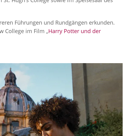
m St. Hugh’s College sowie im Speisesaal des
hreren Führungen und Rundgängen erkunden.
 College im Film „
Harry Potter und der