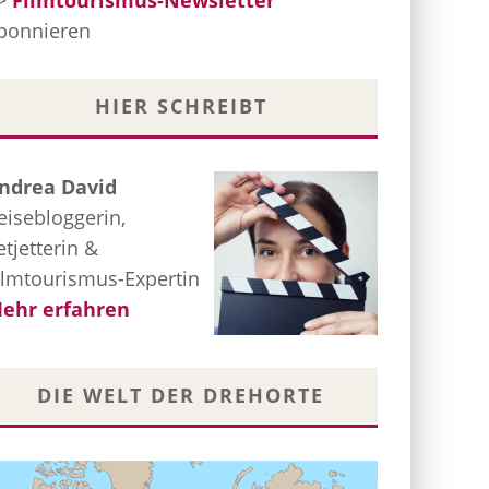
>
Filmtourismus-Newsletter
bonnieren
HIER SCHREIBT
ndrea David
eisebloggerin,
etjetterin &
ilmtourismus-Expertin
ehr erfahren
DIE WELT DER DREHORTE