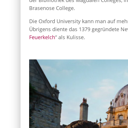
der Bibiliothek des Magdalen Colleges, i
Brasenose College.
Die Oxford University kann man auf me
Übrigens diente das 1379 gegründete New
Feuerkelch
“ als Kulisse.