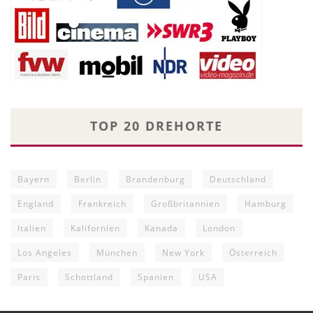
TOP 20 DREHORTE
Bayern
Berlin
Brandenburg
Deutschland
England
Frankreich
Großbritannien
Hamburg
Italien
Kalifornien
Kanada
London
Los Angeles
München
New York
Österreich
Paris
Schottland
Spanien
USA