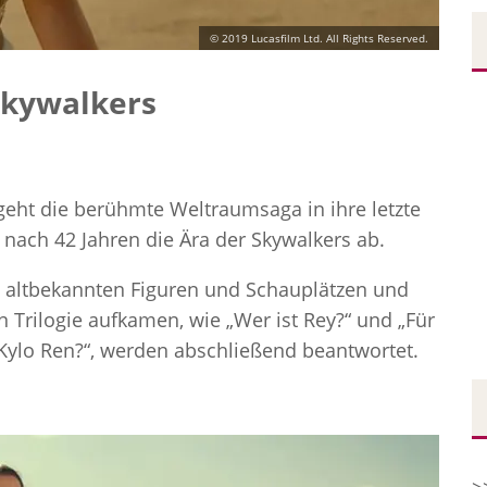
© 2019 Lucasfilm Ltd. All Rights Reserved.
Skywalkers
 geht die berühmte Weltraumsaga in ihre letzte
 nach 42 Jahren die Ära der Skywalkers ab.
t altbekannten Figuren und Schauplätzen und
n Trilogie aufkamen, wie „Wer ist Rey?“ und „Für
 Kylo Ren?“, werden abschließend beantwortet.