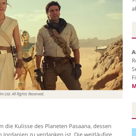
>
a
A
R
S
F
M
m Ltd. All Rights Reserved.
lm die Kulisse des Planeten Pasaana, dessen
 Jordanien zu verdanken ist. Die weitläufige