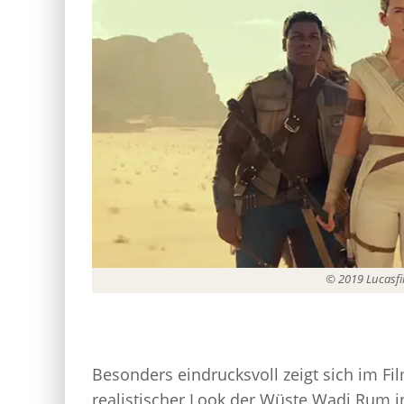
© 2019 Lucasfil
Besonders eindrucksvoll zeigt sich im Fi
realistischer Look der Wüste Wadi Rum in