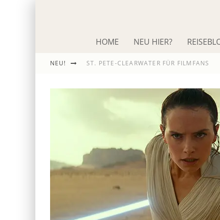
HOME
NEU HIER?
REISEBL
NEU!
ST. PETE-CLEARWATER FÜR FILMFANS
IM SCHNACK: ROLAND EMMERICH
DIE ODYSSEE