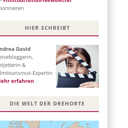
>
Filmtourismus-Newsletter
bonnieren
HIER SCHREIBT
ndrea David
eisebloggerin,
etjetterin &
ilmtourismus-Expertin
ehr erfahren
DIE WELT DER DREHORTE