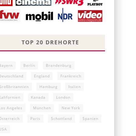
TOP 20 DREHORTE
Bayern
Berlin
Brandenburg
Deutschland
England
Frankreich
Großbritannien
Hamburg
Italien
Kalifornien
Kanada
London
Los Angeles
München
New York
Österreich
Paris
Schottland
Spanien
USA